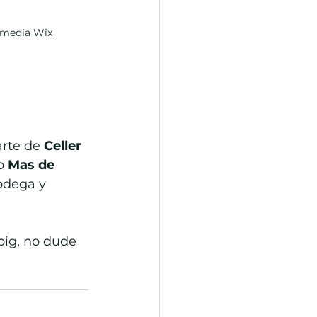
timedia Wix
arte de 
Celler 
o 
Mas de 
odega y 
oig, no dude 