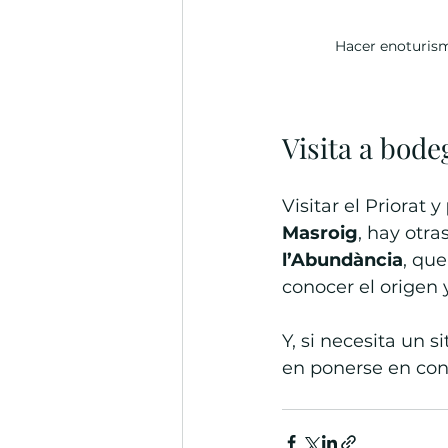
Hacer enoturism
Visita a bode
Visitar el Priorat y 
Masroig
, hay otr
l’Abundància
, qu
conocer el origen y
Y, si necesita un 
en ponerse en con