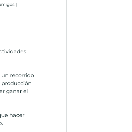
amigos | 
ctividades 
 un recorrido 
 producción 
er ganar el 
 que hacer 
o.