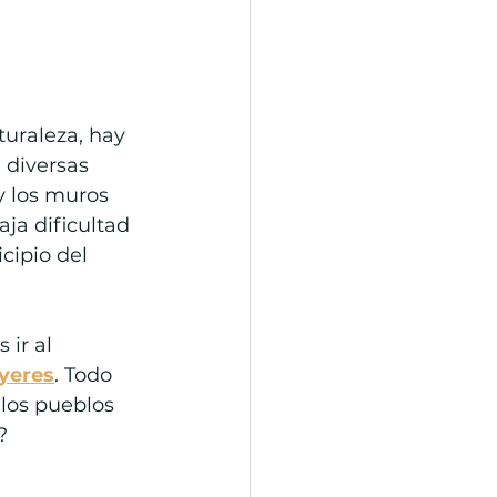
uraleza, hay 
 diversas 
y los muros 
ja dificultad 
cipio del 
ir al 
nyeres
. Todo 
 los pueblos 
?