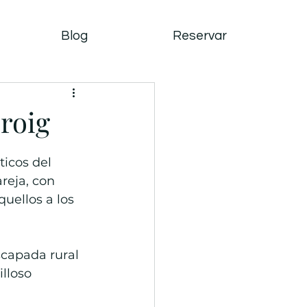
Blog
Reservar
sroig
icos del 
reja, con 
uellos a los 
scapada rural 
lloso 