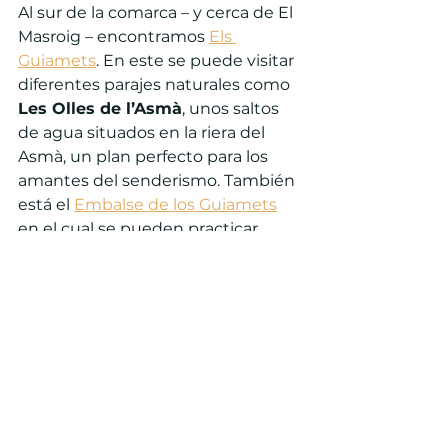
Al sur de la comarca – y cerca de El 
Masroig – encontramos 
Els 
Guiamets
. En este se puede visitar 
diferentes parajes naturales como 
Les Olles de l’Asmà
, unos saltos 
de agua situados en la riera del 
Asmà, un plan perfecto para los 
amantes del senderismo. También 
está el 
Embalse de los Guiamets
en el cual se pueden practicar 
deportes como el piragüismo o ir 
en kayak, además de disfrutar de 
la naturaleza.
Si quieres disfrutar de estos 
lugares y visitar sus edificios 
históricos o ver la naturaleza de 
estos lugares en tu próxima 
escapada rural, no dudes en 