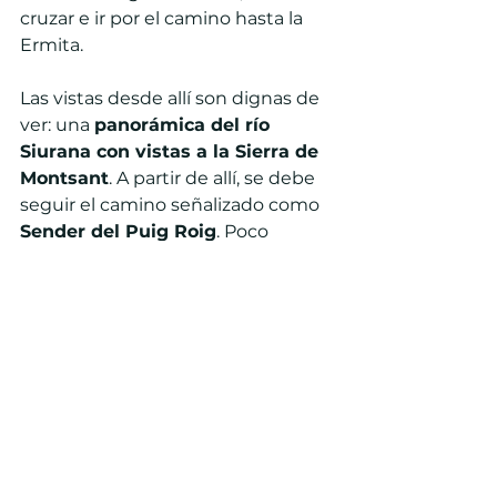
cruzar e ir por el camino hasta la 
Ermita.
Las vistas desde allí son dignas de 
ver: una 
panorámica del río 
Siurana con vistas a la Sierra de 
Montsant
. A partir de allí, se debe 
seguir el camino señalizado como 
Sender del Puig Roig
. Poco 
después, al final del camino, os 
deberéis adentrar al bosque hasta 
encontrar grandes rocas de gres 
rojo que protegen la entrada del 
pueblo.
Si quieres visitar este espacio 
natural lleno de cultura e historia, 
no dudes en 
ponerte en contacto 