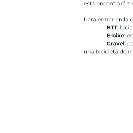
esta encontrará to
Para entrar en la 
-              
BTT
: bici
-              
E-bike
: e
-              
Gravel
: p
una bicicleta de 