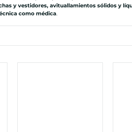
has y vestidores, avituallamientos sólidos y líqu
 técnica como médica
.