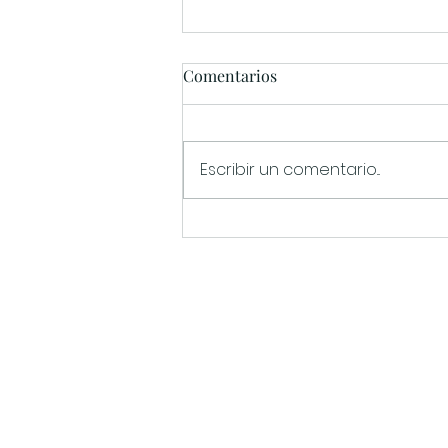
Comentarios
Escribir un comentario...
4 miradores imprescindibles
del Priorat
Información
Carrer Taleca 4, 43736 El Masr
+34 633 92 28 55
info@priorat-experiencia.com