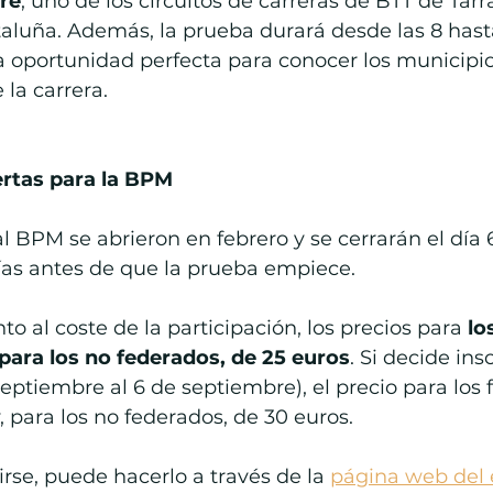
bre
, uno de los circuitos de carreras de BTT de Ta
luña. Además, la prueba durará desde las 8 hasta 
 oportunidad perfecta para conocer los municipio
 la carrera.
ertas para la BPM
al BPM se abrieron en febrero y se cerrarán el día 
ías antes de que la prueba empiece.
o al coste de la participación, los precios para 
lo
 para los no federados, de 25 euros
. Si decide insc
septiembre al 6 de septiembre), el precio para los
, para los no federados, de 30 euros.
irse, puede hacerlo a través de la 
página web del 