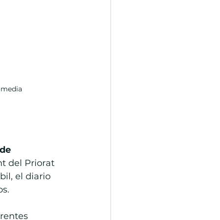
timedia
de 
t del Priorat 
l, el diario 
os.
rentes 