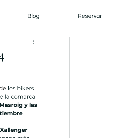
Blog
Reservar
4
de 
los bikers 
e la comarca 
 Masroig y las 
ptiembre
.
Xallenger 