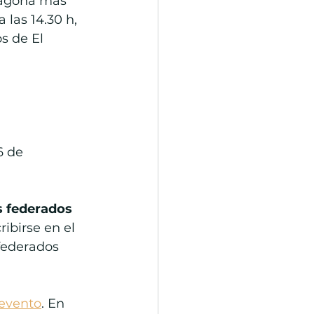
rragona más 
las 14.30 h, 
s de El 
6 de 
s federados 
ribirse en el 
 federados 
evento
. En 