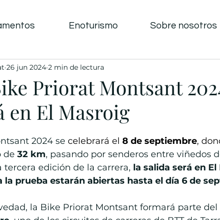
amentos
Enoturismo
Sobre nosotros
at
26 jun 2024
2 min de lectura
Bike Priorat Montsant 202
 en El Masroig
ntsant 2024 se 
celebrará el 
8 de septiembre
, don
 de 
32 km
, pasando por senderos entre viñedos d
a tercera edición de la carrera, 
la salida será en El
a la prueba estarán abiertas hasta el día 6 de se
edad, la Bike Priorat Montsant formará parte del 