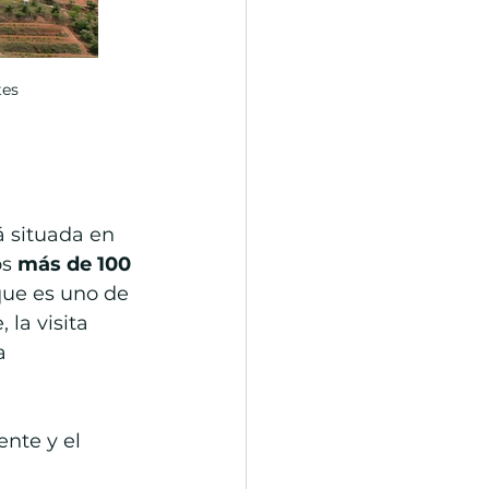
tes
 situada en 
s 
más de 100 
que es uno de 
 la visita 
a 
nte y el 