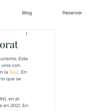
Blog
Reservar
iorat
turismo. Este 
 vino con 
n la 
RAE
. En 
no que se 
N), en el 
 en 2021. En 