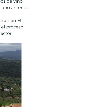
eos de vino 
 año anterior.
ran en El 
 el proceso 
ector.