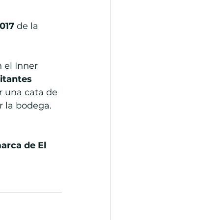
017
 de la 
 el Inner 
itantes 
r una cata de 
r la bodega.
arca de El 