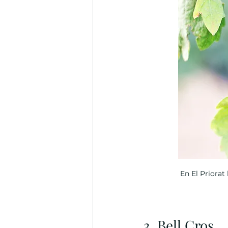
En El Priora
3. Bell Cros