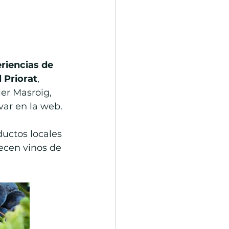
riencias de 
 Priorat
, 
ler Masroig, 
var en la web.
ductos locales 
ecen vinos de 