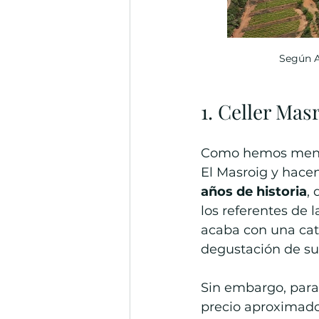
Según AC
1. Celler Mas
Como hemos mencio
El Masroig y hacen
años de historia
,
los referentes de l
acaba con una cata
degustación de su 
Sin embargo, para 
precio aproximado