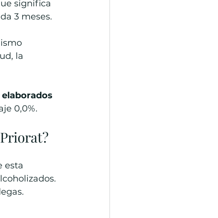
que significa 
ada 3 meses.
mismo 
d, la 
 elaborados 
aje 0,0%.
 Priorat?
 esta 
coholizados. 
degas.