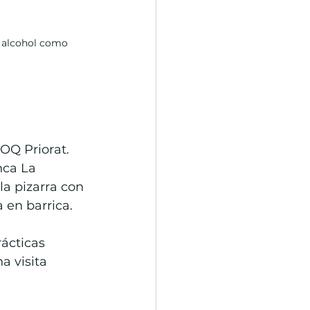
 alcohol como 
DOQ Priorat. 
nca La 
la pizarra con 
 en barrica.
rácticas 
a visita 