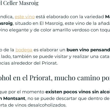
l Celler Masroig
ndica, 
este vino
 está elaborado con la variedad 
M
asroig
, situado en El Masroig, este vino de la añad
no elegante y de color amarillo verdoso con toque
o de la 
bodega
 es elaborar un 
buen vino pensando
o lado, también se puede visitar y realizar una cata
ncias alrededor del Priorat.
ohol en el Priorat, mucho camino po
que por el momento 
existen pocos vinos sin alco
en Montsant
, no se puede descartar que dentro de
rta de vinos desalcoholizados.