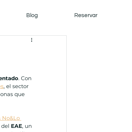
Blog
Reservar
mentado
. Con 
es
, el sector 
sonas que 
s No&Lo 
 del 
EAE
, un 