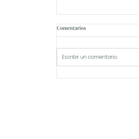
Comentarios
Escribir un comentario...
4 municipios con encanto de
El Priorat
Información
Carrer Taleca 4, 43736 El Masr
+34 633 92 28 55