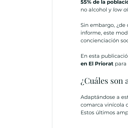
55% de la poblac
no alcohol y 
low a
Sin embargo, ¿de 
informe, este modo
concienciación soc
En esta publicaci
en El Priorat
 para
¿Cuáles son a
Adaptándose a est
comarca vinícola 
Estos últimos amp